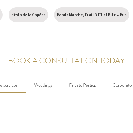
s
Hèsta de la Capèra
Rando Marche, Trail, VTT et Bike & Run
BOOK A CONSULTATION TODAY
es services
Weddings
Private Parties
Corporate 