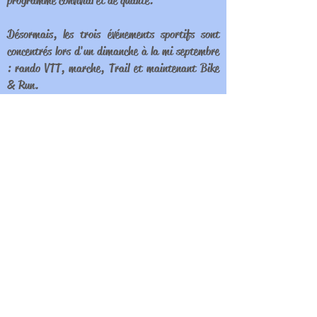
programme convivial et de qualité.
Désormais, les trois événements sportifs sont
concentrés lors d'un dimanche à la mi septembre
: rando VTT, marche, Trail et maintenant Bike
& Run.
Association Foyer Loisirs et
Culture
de Rousse
Chapelle de Rousse
​2016, Rte de la Chapelle de