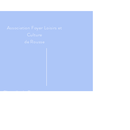
Association Foyer Loisirs et
Culture
de Rousse
Chapelle de Rousse
​2016, Rte de la Chapelle de
Rousse (D230)
64110 JURANÇON
GPS:
43.260383
,-0.422092