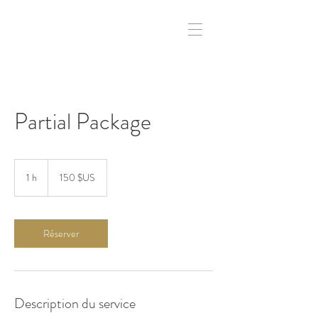
Partial Package
150
dollars
1 h
1
150 $US
des
États-
Unis
Réserver
Description du service