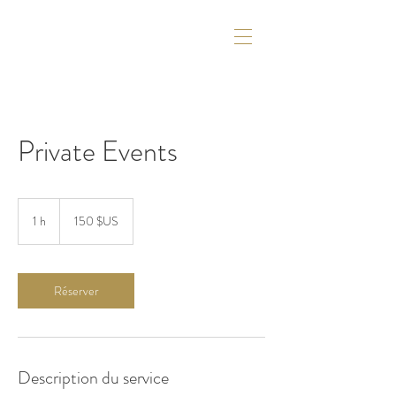
Private Events
150
dollars
1 h
1
150 $US
des
États-
Unis
Réserver
Description du service