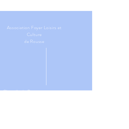
Association Foyer Loisirs et
Culture
de Rousse
Chapelle de Rousse
​2016, Rte de la Chapelle de
Rousse (D230)
64110 JURANÇON
GPS:
43.260383
,-0.422092